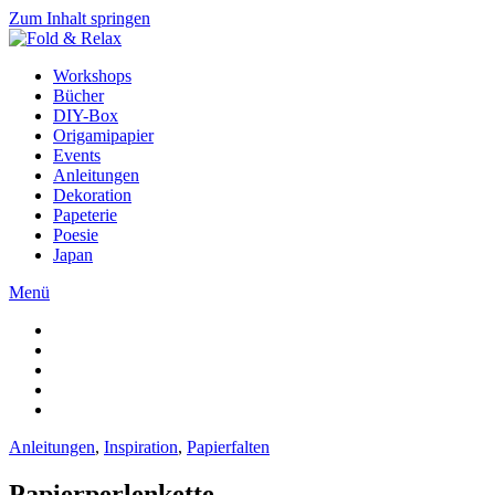
Zum Inhalt springen
Workshops
Bücher
DIY-Box
Origamipapier
Events
Anleitungen
Dekoration
Papeterie
Poesie
Japan
Menü
Anleitungen
,
Inspiration
,
Papierfalten
Papierperlenkette