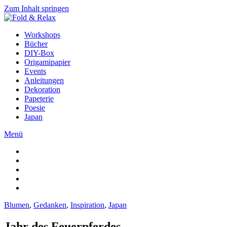
Zum Inhalt springen
Workshops
Bücher
DIY-Box
Origamipapier
Events
Anleitungen
Dekoration
Papeterie
Poesie
Japan
Menü
Blumen
,
Gedanken
,
Inspiration
,
Japan
Jahr des Feuerpferdes