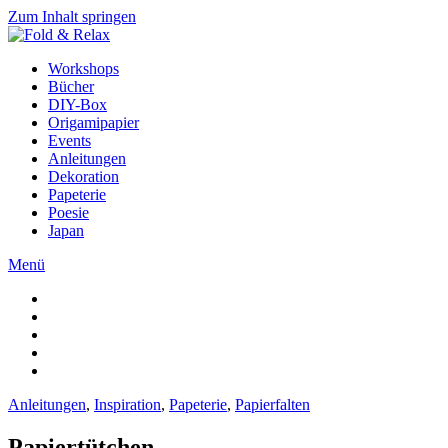
Zum Inhalt springen
Workshops
Bücher
DIY-Box
Origamipapier
Events
Anleitungen
Dekoration
Papeterie
Poesie
Japan
Menü
Anleitungen
,
Inspiration
,
Papeterie
,
Papierfalten
Papiertütchen