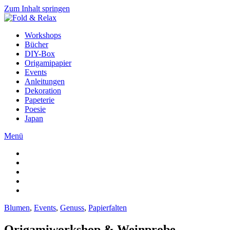
Zum Inhalt springen
Workshops
Bücher
DIY-Box
Origamipapier
Events
Anleitungen
Dekoration
Papeterie
Poesie
Japan
Menü
Blumen
,
Events
,
Genuss
,
Papierfalten
Origamiworkshop & Weinprobe