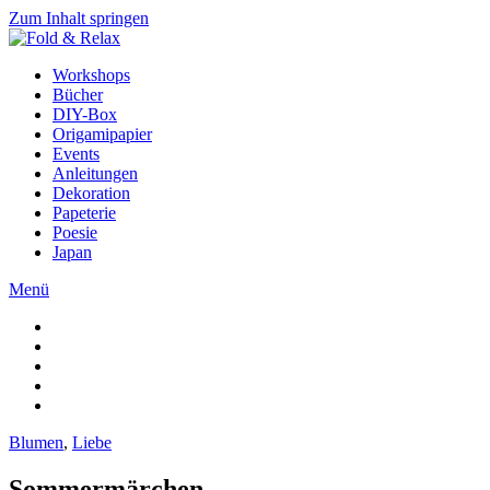
Zum Inhalt springen
Workshops
Bücher
DIY-Box
Origamipapier
Events
Anleitungen
Dekoration
Papeterie
Poesie
Japan
Menü
Blumen
,
Liebe
Sommermärchen