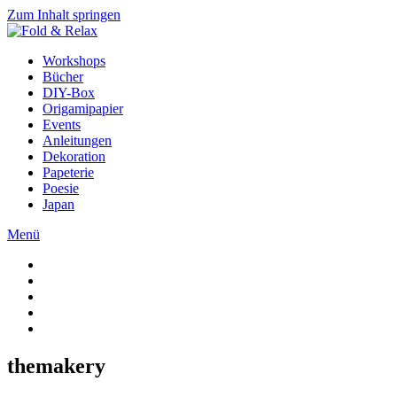
Zum Inhalt springen
Workshops
Bücher
DIY-Box
Origamipapier
Events
Anleitungen
Dekoration
Papeterie
Poesie
Japan
Menü
themakery