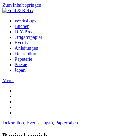
Zum Inhalt springen
Workshops
Bücher
DIY-Box
Origamipapier
Events
Anleitungen
Dekoration
Papeterie
Poesie
Japan
Menü
Dekoration
,
Events
,
Japan
,
Papierfalten
Papierkranich