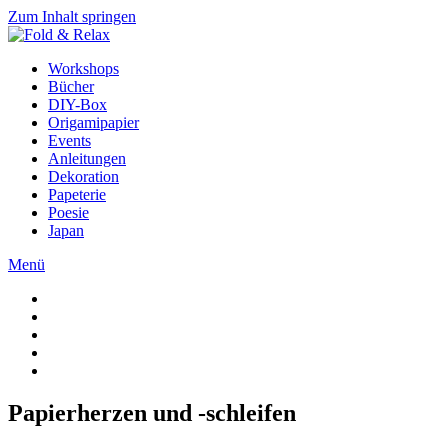
Zum Inhalt springen
Workshops
Bücher
DIY-Box
Origamipapier
Events
Anleitungen
Dekoration
Papeterie
Poesie
Japan
Menü
Papierherzen und -schleifen