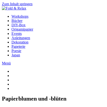
Zum Inhalt springen
Workshops
Bücher
DIY-Box
Origamipapier
Events
Anleitungen
Dekoration
Papeterie
Poesie
Japan
Menü
Papierblumen und -blüten